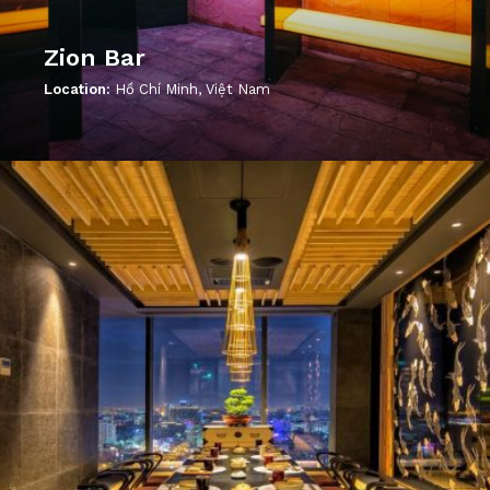
Zion Bar
Location:
Hồ Chí Minh, Việt Nam
';