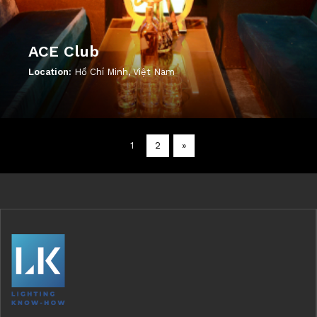
ACE Club
Location:
Hồ Chí Minh, Việt Nam
';
1
2
»