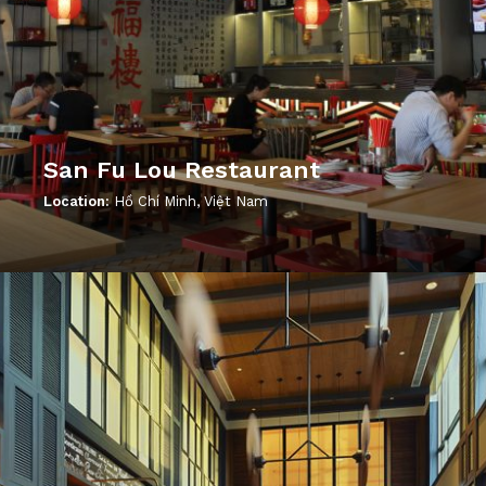
San Fu Lou Restaurant
Location:
Hồ Chí Minh, Việt Nam
';