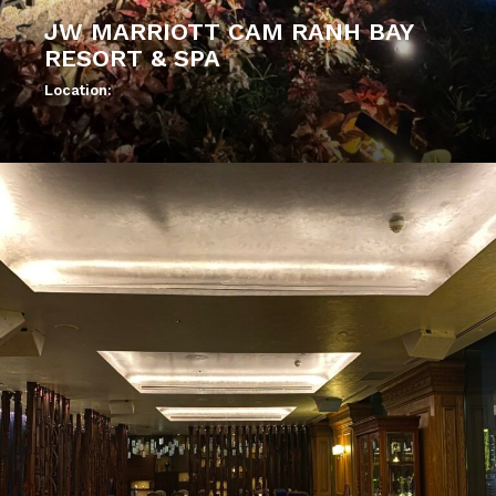
JW MARRIOTT CAM RANH BAY
RESORT & SPA
Location:
';