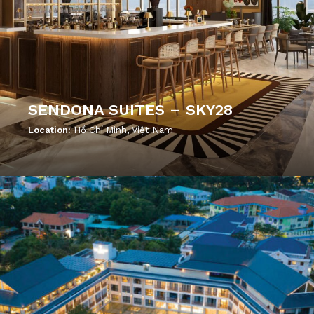
SENDONA SUITES – SKY28
Location:
Hồ Chí Minh, Việt Nam
';