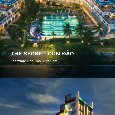
THE SECRET CÔN ĐẢO
Location:
Côn Đảo, Việt Nam
';