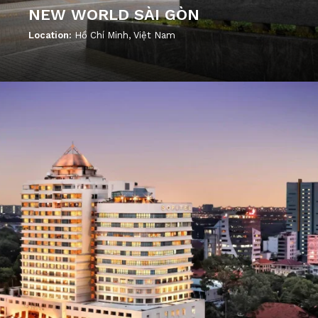
NEW WORLD SÀI GÒN
Location:
Hồ Chí Minh, Việt Nam
';