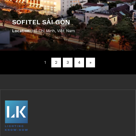
SOFITEL SÀI GÒN
Location:
Hồ Chí Minh, Việt Nam
';
1
2
3
4
»