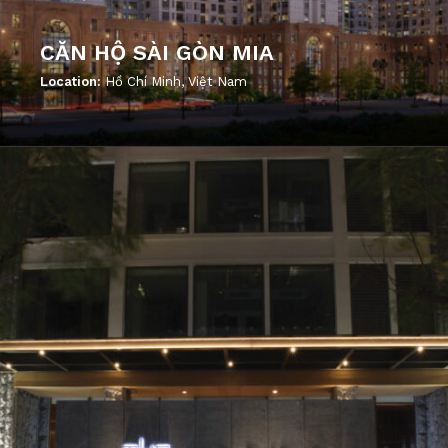
CĂN HỘ SÀI GÒN MIA
Location:
Hồ Chí Minh, Việt Nam
';