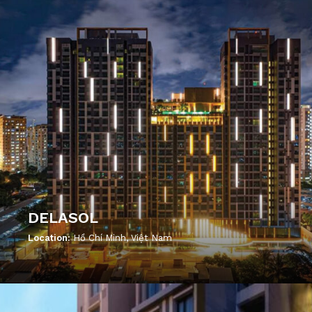
DELASOL
Location:
Hồ Chí Minh, Việt Nam
';