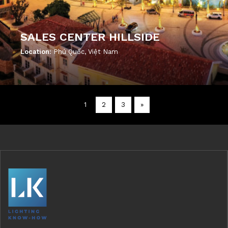
SALES CENTER HILLSIDE
Location:
Phú Quốc, Việt Nam
';
1
2
3
»