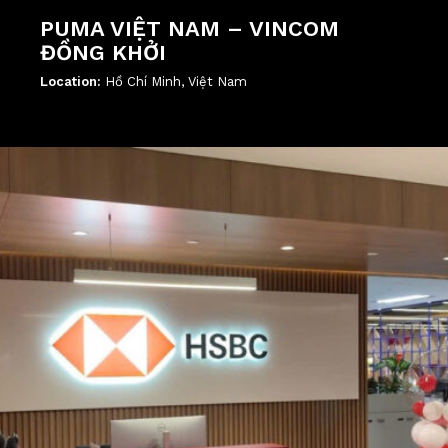
PUMA VIỆT NAM – VINCOM
ĐỒNG KHỞI
Location:
Hồ Chí Minh, Việt Nam
';