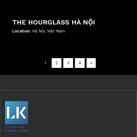
THE HOURGLASS HÀ NỘI
Location:
Hà Nội, Việt Nam
';
1
2
3
4
»